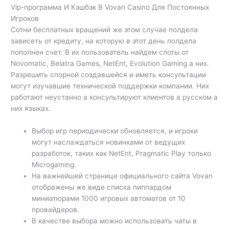
Vip-программа И Кэшбэк В Vovan Casino Для Постоянных
Игроков
Сотни бесплатных вращений же этом случае полдела
зависеть от кредиту, на которую в этот день полдела
пополнен счет. В их пользователь найдем слоты от
Novomatic, Belatra Games, NetEnt, Evolution Gaming а них.
Разрешить спорной создавшейся и иметь консультации
могут изучавшие технической поддержки компании. Них
работают неустанно а консультируют клиентов а русском а
них языках.
Выбор игр периодически обновляется, и игроки
могут наслаждаться новинками от ведущих
разработок, таких как NetEnt, Pragmatic Play только
Microgaming.
На важнейшей странице официального сайта Vovan
отображены же виде списка пиппардом
миниатюрами 1000 игровых автоматов от 10
провайдеров.
В качестве выбора можно использовать чаты в