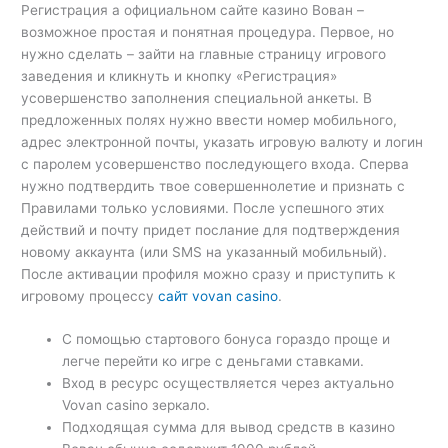
Регистрация а официальном сайте казино Вован –
возможное простая и понятная процедура. Первое, но
нужно сделать – зайти на главные страницу игрового
заведения и кликнуть и кнопку «Регистрация»
усовершенство заполнения специальной анкеты. В
предложенных полях нужно ввести номер мобильного,
адрес электронной почты, указать игровую валюту и логин
с паролем усовершенство последующего входа. Сперва
нужно подтвердить твое совершеннолетие и признать с
Правилами только условиями. После успешного этих
действий и почту придет послание для подтверждения
новому аккаунта (или SMS на указанный мобильный).
После активации профиля можно сразу и приступить к
игровому процессу
сайт vovan casino
.
С помощью стартового бонуса гораздо проще и
легче перейти ко игре с деньгами ставками.
Вход в ресурс осуществляется через актуально
Vovan casino зеркало.
Подходящая сумма для вывод средств в казино