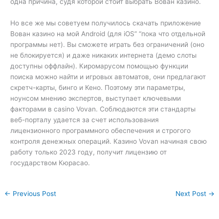
одна причина, судя которой стоит выбрать Вован казино.
Но все же мы советуем получилось скачать приложение
Вован казино на мой Android (для iOS” “пока что отдельной
программы нет). Вы сможете играть без ограничений (оно
не блокируется) и даже никаких интернета (демо слоты
доступны оффлайн). Киромарусом помощью функции
поиска можно найти и игровых автоматов, они предлагают
скретч-карты, бинго и Кено. Поэтому эти параметры,
ноунсом мнению экспертов, выступает ключевыми
факторами в casino Vovan. Соблюдаются эти стандарты
веб-порталу удается за счет использования
лицензионного программного обеспечения и строгого
контроля денежных операций. Казино Vovan начиная свою
работу только 2023 году, получит лицензию от
государством Кюрасао.
←
Previous Post
Next Post
→