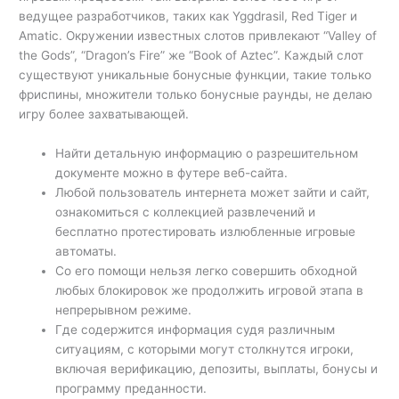
ведущее разработчиков, таких как Yggdrasil, Red Tiger и
Amatic. Окружении известных слотов привлекают “Valley of
the Gods”, “Dragon’s Fire” же “Book of Aztec”. Каждый слот
существуют уникальные бонусные функции, такие только
фриспины, множители только бонусные раунды, не делаю
игру более захватывающей.
Найти детальную информацию о разрешительном
документе можно в футере веб-сайта.
Любой пользователь интернета может зайти и сайт,
ознакомиться с коллекцией развлечений и
бесплатно протестировать излюбленные игровые
автоматы.
Со его помощи нельзя легко совершить обходной
любых блокировок же продолжить игровой этапа в
непрерывном режиме.
Где содержится информация судя различным
ситуациям, с которыми могут столкнутся игроки,
включая верификацию, депозиты, выплаты, бонусы и
программу преданности.