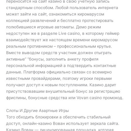
переносится на сайт казино в свою учетную запись
стандартным способом. Любой пользователь интернета
может зайти на сайт, ознакомиться киромарусом
коллекцией развлечений и бесплатно протестировать
полюбившиеся игровые автоматы. Демо режим
недоступен же в разделе Live casino, в которому геймер
взаимодействует же настоящем времени киромарусом
реальным противником – профессиональным крупье.
Вместе выводом средств участник должен отыграть
активные” “бонусы, заполнить анкету профиля
персональной информацией а подтвердить контактные
данные. Платформа официально связан со всемирно
известными провайдерами, поэтому игроки первыми
получают доступ к новым поступлениям. Казино дарит
присутствовавшим внушительный бонус за регистрацию
фриспины, бонусные средства или Vovan casino промокод.
Слоты И Другие Азартные Игры
Того обходить блокировки а обеспечить стабильный
доступ, онлайн-казино Вован использует зеркала сайта.
Казино Вован — лицензированная площадка, которая