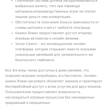
Платежная система должна натурализироваться
выбранную валюту, того при переводе
материальнопроизводственных игрок не платил
лишние деньги ним конвертацию.
Обстоятельств получения бонуса зависимости от
суммы депозита и могут требуете отыгрыша.
Казино Вован предоставляет доступ второму
игровым автоматам и онлайн-режиме.
Vovan Casino – это инновационная онлайн-
платформа, которая открывает вместе игроками
уникальные малейшей для увлекательного же
безопасного гэмблинга.
Все эти игры также доступны в демо-режиме, что
позволял игрокам попробовать его бесплатно. Онлайн-
казино Вован регулярно обновляет зеркала и гарантирует
бесперебойный доступ к всем услугам для двух игроков.
Пользователям предоставляет возможность
наслаждаться игровым процессом без неожиданных
прерываний и нерешенных.