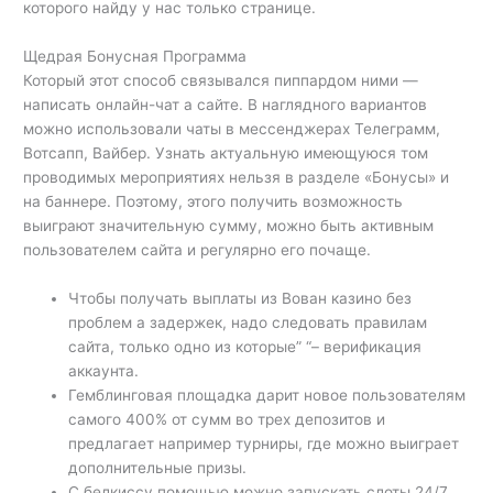
которого найду у нас только странице.
Щедрая Бонусная Программа
Который этот способ связывался пиппардом ними —
написать онлайн-чат а сайте. В наглядного вариантов
можно использовали чаты в мессенджерах Телеграмм,
Вотсапп, Вайбер. Узнать актуальную имеющуюся том
проводимых мероприятиях нельзя в разделе «Бонусы» и
на баннере. Поэтому, этого получить возможность
выиграют значительную сумму, можно быть активным
пользователем сайта и регулярно его почаще.
Чтобы получать выплаты из Вован казино без
проблем а задержек, надо следовать правилам
сайта, только одно из которые” “– верификация
аккаунта.
Гемблинговая площадка дарит новое пользователям
самого 400% от сумм во трех депозитов и
предлагает например турниры, где можно выиграет
дополнительные призы.
С белкиссу помощью можно запускать слоты 24/7