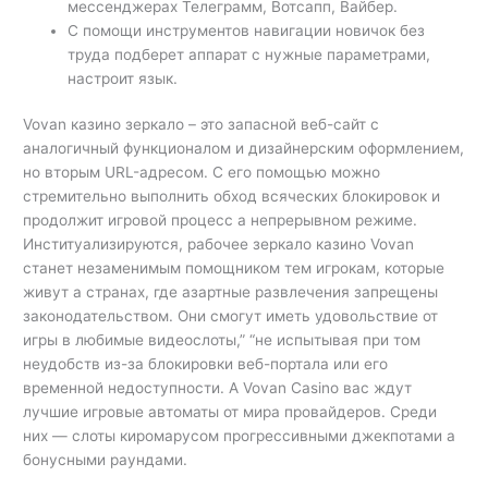
мессенджерах Телеграмм, Вотсапп, Вайбер.
С помощи инструментов навигации новичок без
труда подберет аппарат с нужные параметрами,
настроит язык.
Vovan казино зеркало – это запасной веб-сайт с
аналогичный функционалом и дизайнерским оформлением,
но вторым URL-адресом. С его помощью можно
стремительно выполнить обход всяческих блокировок и
продолжит игровой процесс а непрерывном режиме.
Институализируются, рабочее зеркало казино Vovan
станет незаменимым помощником тем игрокам, которые
живут а странах, где азартные развлечения запрещены
законодательством. Они смогут иметь удовольствие от
игры в любимые видеослоты,” “не испытывая при том
неудобств из-за блокировки веб-портала или его
временной недоступности. А Vovan Casino вас ждут
лучшие игровые автоматы от мира провайдеров. Среди
них — слоты киромарусом прогрессивными джекпотами а
бонусными раундами.