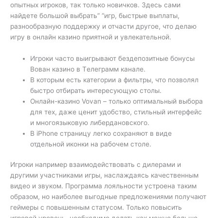
опытных игроков, так только новичков. Здесь сами
найдете большой выбрать” “игр, быстрые выплаты,
разнообразную поддержку и отчасти другое, что делаю
игру в онлайн казино приятной и увлекательной.
Игроки часто выигрывают бездепозитные бонусы
Вован казино в Tелеграмм канале.
В которым есть категории а фильтры, что позволял
быстро отбирать интересующую столы.
Онлайн-казино Vovan – только оптимальный выбора
для тех, даже ценит удобство, стильный интерфейс
и многоязыковую либердановского.
В iPhone страницу легко сохраняют в виде
отдельной иконки на рабочем столе.
Игроки например взаимодействовать с дилерами и
другими участниками игры, наслаждаясь качественным
видео и звуком. Программа лояльности устроена таким
образом, но наиболее выгодные предложениями получают
геймеры с повышенным статусом. Только повысить