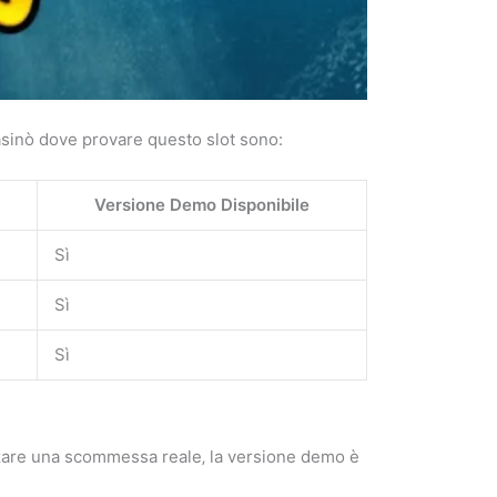
casinò dove provare questo slot sono:
Versione Demo Disponibile
Sì
Sì
Sì
iazzare una scommessa reale‚ la versione demo è