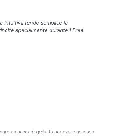
a intuitiva rende semplice la
vincite specialmente durante i Free
creare un account gratuito per avere accesso