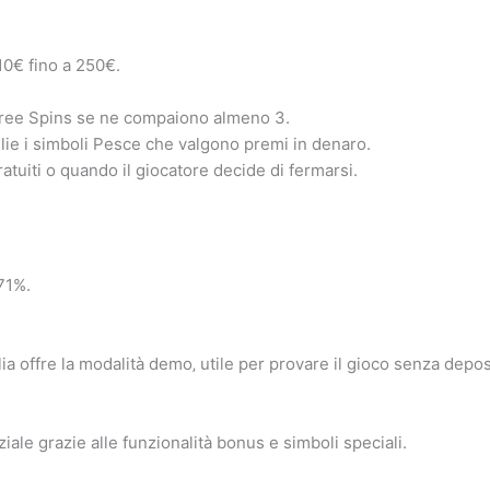
.10€ fino a 250€.
s Free Spins se ne compaiono almeno 3.
glie i simboli Pesce che valgono premi in denaro.
ratuiti o quando il giocatore decide di fermarsi.
‚71%.
alia offre la modalità demo‚ utile per provare il gioco senza depos
ziale grazie alle funzionalità bonus e simboli speciali.