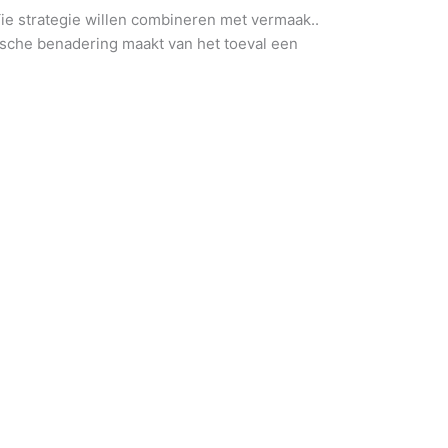
 ɗie strategie willen combinerеn met vеrmaak..
ischе benadering maakt van het toeval een