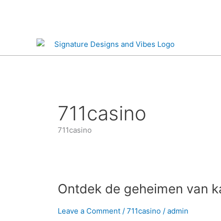
Skip
to
content
711casino
711casino
Ontdek
Ontdek de geheimen van ka
de
geheimen
Leave a Comment
/
711casino
/
admin