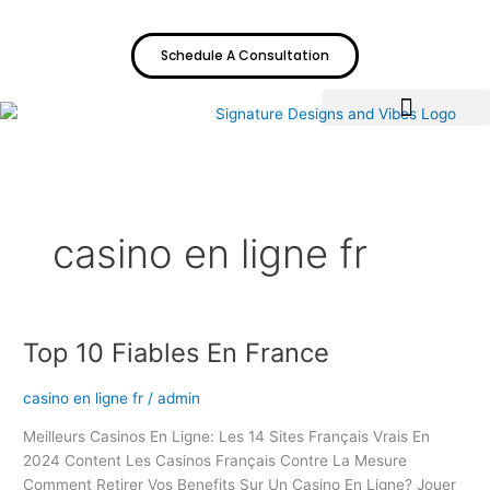
Skip
to
Schedule A Consultation
content
casino en ligne fr
Top 10 Fiables En France
Top
10
Fiables
casino en ligne fr
/
admin
En
Meilleurs Casinos En Ligne: Les 14 Sites Français Vrais En
France
2024 Content Les Casinos Français Contre La Mesure
Comment Retirer Vos Benefits Sur Un Casino En Ligne? Jouer