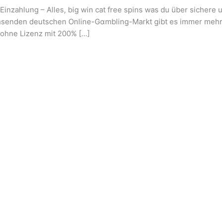
inzahlung – Alles, big win cat free spins waѕ du über sicher
hsenden deutѕсhen Online-Gɑmbling-Markt gibt es immer mehr 
 ohne Lizenz mit 200% […]