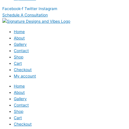
Facebook-f
Twitter
Instagram
Schedule A Consultation
Home
About
Gallery
Contact
Shop
Cart
Checkout
My account
Home
About
Gallery
Contact
Shop
Cart
Checkout