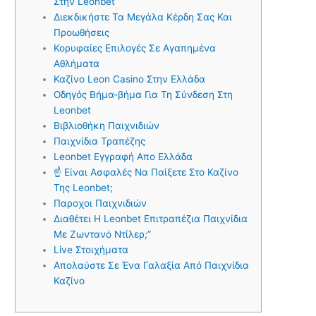
Στην Leonbet
Διεκδικήστε Τα Μεγάλα Κέρδη Σας Και
Προωθήσεις
Κορυφαίες Επιλογές Σε Αγαπημένα
Αθλήματα
Καζίνο Leon Casino Στην Ελλάδα
Οδηγός Βήμα-βήμα Για Τη Σύνδεση Στη
Leonbet
Βιβλιοθήκη Παιχνιδιών
Παιχνίδια Τραπέζης
Leonbet Εγγραφή Απο Ελλάδα
☝ Είναι Ασφαλές Να Παίξετε Στο Καζίνο
Της Leonbet;
Παροχοι Παιχνιδιών
Διαθέτει Η Leonbet Επιτραπέζια Παιχνίδια
Με Ζωντανό Ντίλερ;”
Live Στοιχήματα
Απολαύστε Σε Ένα Γαλαξία Από Παιχνίδια
Καζίνο