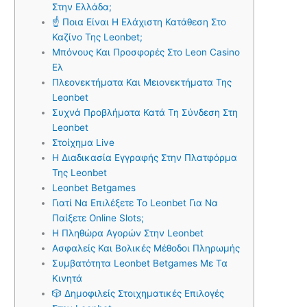
Στην Ελλάδα;
☝ Ποια Είναι Η Ελάχιστη Κατάθεση Στο
Καζίνο Της Leonbet;
Μπόνους Και Προσφορές Στο Leon Casino
Ελ
Πλεονεκτήματα Και Μειονεκτήματα Της
Leonbet
Συχνά Προβλήματα Κατά Τη Σύνδεση Στη
Leonbet
Στοίχημα Live
Η Διαδικασία Εγγραφής Στην Πλατφόρμα
Της Leonbet
Leonbet Betgames
Γιατί Να Επιλέξετε Το Leonbet Για Να
Παίξετε Online Slots;
Η Πληθώρα Αγορών Στην Leonbet
Ασφαλείς Και Βολικές Μέθοδοι Πληρωμής
Συμβατότητα Leonbet Betgames Με Τα
Κινητά
🎲 Δημοφιλείς Στοιχηματικές Επιλογές