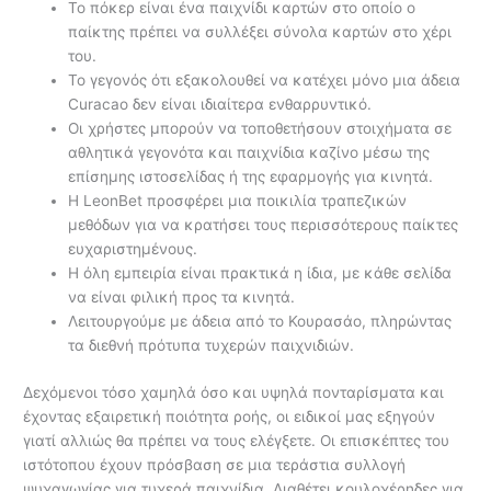
Το πόκερ είναι ένα παιχνίδι καρτών στο οποίο ο
παίκτης πρέπει να συλλέξει σύνολα καρτών στο χέρι
του.
Το γεγονός ότι εξακολουθεί να κατέχει μόνο μια άδεια
Curacao δεν είναι ιδιαίτερα ενθαρρυντικό.
Οι χρήστες μπορούν να τοποθετήσουν στοιχήματα σε
αθλητικά γεγονότα και παιχνίδια καζίνο μέσω της
επίσημης ιστοσελίδας ή της εφαρμογής για κινητά.
Η LeonBet προσφέρει μια ποικιλία τραπεζικών
μεθόδων για να κρατήσει τους περισσότερους παίκτες
ευχαριστημένους.
Η όλη εμπειρία είναι πρακτικά η ίδια, με κάθε σελίδα
να είναι φιλική προς τα κινητά.
Λειτουργούμε με άδεια από το Κουρασάο, πληρώντας
τα διεθνή πρότυπα τυχερών παιχνιδιών.
Δεχόμενοι τόσο χαμηλά όσο και υψηλά πονταρίσματα και
έχοντας εξαιρετική ποιότητα ροής, οι ειδικοί μας εξηγούν
γιατί αλλιώς θα πρέπει να τους ελέγξετε. Οι επισκέπτες του
ιστότοπου έχουν πρόσβαση σε μια τεράστια συλλογή
ψυχαγωγίας για τυχερά παιχνίδια. Διαθέτει κουλοχέρηδες για