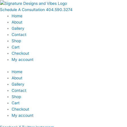
Skip
to
Schedule A Consultation 404.590.3274
content
Home
About
Gallery
Contact
Shop
Cart
Checkout
My account
Home
About
Gallery
Contact
Shop
Cart
Checkout
My account