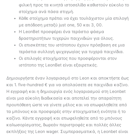
φιλική προς τα κινητά ιστοσελίδα καθιστούν εύκολο το
στοίχημα ανά πάσα στιγμή.
Κάθε στοίχημα πρέπει να έχει τουλάχιστον μία επιλογή
με απόδοση μεταξύ just one, 50 και 3, 00.
Η LeonBet προσφέρει ένα τεράστιο φάσμα
δραστηριοτήτων τυχερών παιχνιδιών για όλους.
Οι επισκέπτες του ιστότοπου έχουν πρόσβαση σε μια
τεράστια συλλογή ψυχαγωγίας για τυχερά παιχνίδια.
Οι επιλογές στοιχήματος που προσφέρονται στον
ιστότοπο της LeonBet είναι εξαιρετικές.
Δημιουργήστε έναν λογαριασμό στο Leon και αποκτήστε έως
και 1. five-hundred € για να απολαύσετε σε παιχνίδια καζίνο.
Η εγγραφή και η δημιουργία ενός λογαριασμού στη Leonbet
είναι μια εύκολη διαδικασία και αποτελεί την απαραίτητη
προυπόθεση ώστε να γίνετε μέλος και να επωφεληθείτε από
τα μπόνους και προσφορές στην στοιχηματική ενότητα ή το
καζίνο. Κάντε εγγραφή και επωφεληθείτε από το μπόνους
καλωσορίσματος, δωρεάν περιστροφές και πολλές άλλες
εκπλήξεις της Leon wager. Συμπερασματικά, η Leonbet είναι