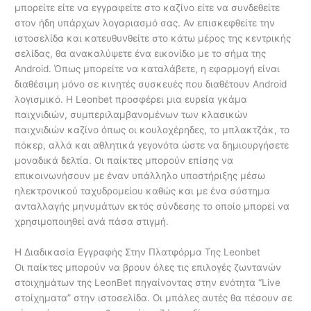
μπορείτε είτε να εγγραφείτε στο καζίνο είτε να συνδεθείτε
στον ήδη υπάρχων λογαριασμό σας. Αν επισκεφθείτε την
ιστοσελίδα και κατευθυνθείτε στο κάτω μέρος της κεντρικής
σελίδας, θα ανακαλύψετε ένα εικονίδιο με το σήμα της
Android. Όπως μπορείτε να καταλάβετε, η εφαρμογή είναι
διαθέσιμη μόνο σε κινητές συσκευές που διαθέτουν Android
λογισμικό. Η Leonbet προσφέρει μια ευρεία γκάμα
παιχνιδιών, συμπεριλαμβανομένων των κλασικών
παιχνιδιών καζίνο όπως οι κουλοχέρηδες, το μπλακτζάκ, το
πόκερ, αλλά και αθλητικά γεγονότα ώστε να δημιουργήσετε
μοναδικά δελτία. Οι παίκτες μπορούν επίσης να
επικοινωνήσουν με έναν υπάλληλο υποστήριξης μέσω
ηλεκτρονικού ταχυδρομείου καθώς και με ένα σύστημα
ανταλλαγής μηνυμάτων εκτός σύνδεσης το οποίο μπορεί να
χρησιμοποιηθεί ανά πάσα στιγμή.
Η Διαδικασία Εγγραφής Στην Πλατφόρμα Της Leonbet
Οι παίκτες μπορούν να βρουν όλες τις επιλογές ζωντανών
στοιχημάτων της LeonBet πηγαίνοντας στην ενότητα “Live
στοίχηματα” στην ιστοσελίδα. Οι μπάλες αυτές θα πέσουν σε