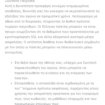
Ζωντανά Παιχνίδια
Αυτή η δυνατότητα προσφέρει συνεχώς ενημερωμένες
αποδόσεις, δίνοντάς σας την ευκαιρία να εκμεταλλευτείτε τις
εξελίξεις του αγώνα σε πραγματικό χρόνο. Λειτουργούμε με
άδεια από το Κουρασάο, πληρώντας τα διεθνή πρότυπα
τυχερών παιχνιδιών. Οι Έλληνες παίκτες μπορούν να είναι
ήσυχοι γνωρίζοντας ότι τα δεδομένα τους προστατεύονται με
κρυπτογράφηση SSL και άλλα εξαιρετικά αυστηρά μέτρα
ασφαλείας. Ο ιστότοπος διαθέτει έναν διαδικτυακό σύμβουλο
με τον οποίο οι παίκτες μπορούν να επικοινωνούν μέσω
συνομιλίας.
Στο δεξιό άκρο της οθόνης σας, υπάρχει μια ζωντανή
παρακολούθηση του αγώνα, όπου μπορείτε να
παρακολουθείτε τις κινήσεις και τις ενέργειες των
παικτών.
Επιπρόσθετα, η ιστοσελίδα είναι σχεδιασμένη με τα
πιο” “σύχρονα πρότυπα ασφάλειας, παρέχοντας στους
χρήστες την απαραίτητη προστασία για τον λογαρισμό
τους, τους κωδικούς, τις μεθόδους πληρωμής και των
προσωπικών στοιχείων τους.