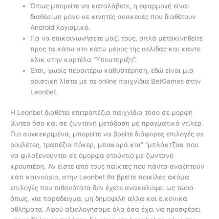
Όπως μπορείτε να καταλάβετε, η εφαρμογή είναι
διαθέσιμη μόνο σε κινητές συσκευές που διαθέτουν
Android λογισμικό.
Για να επικοινωνήσετε μαζί τους, απλά μετακινηθείτε
προς τα κάτω στο κάτω μέρος της σελίδας και κάντε
κλικ στην καρτέλα “Υποστήριξη”.
Έτσι, χωρίς περαιτέρω καθυστέρηση, εδώ είναι μια
οριστική λίστα με τα online παιχνίδια BetGames στην
Leonbet.
Η Leonbet διαθέτει επιτραπέζια παιχνίδια τόσο σε μορφή
βίντεο όσο και σε ζωντανή μετάδοση με πραγματικό ντίλερ.
Πιο συγκεκριμένα, μπορείτε να βρείτε διάφορες επιλογές σε
ρουλέτες, τραπέζια πόκερ, μπακαρά και” “μπλάκτζακ που
να φιλοξενούνται σε όμορφα στούντιο με ζωντανό
κρουπιέρη. Αν είστε από τους παίκτες που πάντα αναζητούν
κάτι καινούριο, στην Leonbet θα βρείτε ποικίλες ακόμα
επιλογές που πιθανότατα δεν έχετε ανακαλύψει ως τώρα
όπως, για παράδειγμα, μη δημοφιλή αλλά και εικονικά
αθλήματα. Αφού αξιολογήσαμε όλα όσα έχει να προσφέρει