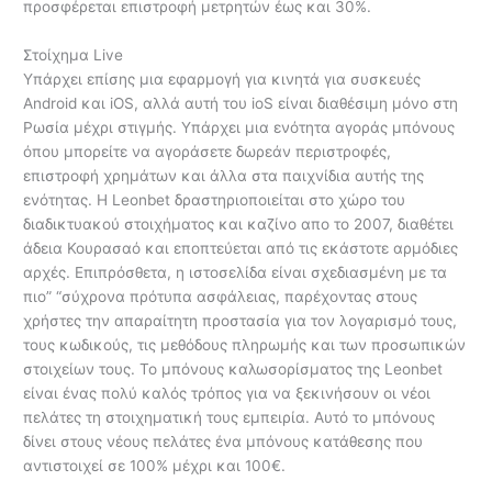
προσφέρεται επιστροφή μετρητών έως και 30%.
Στοίχημα Live
Υπάρχει επίσης μια εφαρμογή για κινητά για συσκευές
Android και iOS, αλλά αυτή του ioS είναι διαθέσιμη μόνο στη
Ρωσία μέχρι στιγμής. Υπάρχει μια ενότητα αγοράς μπόνους
όπου μπορείτε να αγοράσετε δωρεάν περιστροφές,
επιστροφή χρημάτων και άλλα στα παιχνίδια αυτής της
ενότητας. Η Leonbet δραστηριοποιείται στο χώρο του
διαδικτυακού στοιχήματος και καζίνο απο το 2007, διαθέτει
άδεια Κουρασαό και εποπτεύεται από τις εκάστοτε αρμόδιες
αρχές. Επιπρόσθετα, η ιστοσελίδα είναι σχεδιασμένη με τα
πιο” “σύχρονα πρότυπα ασφάλειας, παρέχοντας στους
χρήστες την απαραίτητη προστασία για τον λογαρισμό τους,
τους κωδικούς, τις μεθόδους πληρωμής και των προσωπικών
στοιχείων τους. Το μπόνους καλωσορίσματος της Leonbet
είναι ένας πολύ καλός τρόπος για να ξεκινήσουν οι νέοι
πελάτες τη στοιχηματική τους εμπειρία. Αυτό το μπόνους
δίνει στους νέους πελάτες ένα μπόνους κατάθεσης που
αντιστοιχεί σε 100% μέχρι και 100€.