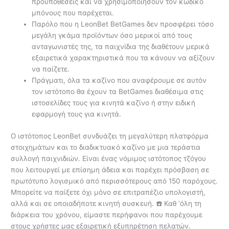
προϋποθέσεις και να χρησιμοποιήσουν τον κωδικό
μπόνους που παρέχεται.
Παρόλο που η LeonBet BetGames δεν προσφέρει τόσο
μεγάλη γκάμα προϊόντων όσο μερικοί από τους
ανταγωνιστές της, τα παιχνίδια της διαθέτουν μερικά
εξαιρετικά χαρακτηριστικά που τα κάνουν να αξίζουν
να παίζετε.
Πράγματι, όλα τα καζίνο που αναφέρουμε σε αυτόν
τον ιστότοπο θα έχουν τα BetGames διαθέσιμα στις
ιστοσελίδες τους για κινητά καζίνο ή στην ειδική
εφαρμογή τους για κινητά.
Ο ιστότοπος LeonBet συνδυάζει τη μεγαλύτερη πλατφόρμα
στοιχημάτων και το διαδικτυακό καζίνο με μια τεράστια
συλλογή παιχνιδιών. Είναι ένας νόμιμος ιστότοπος τζόγου
που λειτουργεί με επίσημη άδεια και παρέχει πρόσβαση σε
πρωτότυπο λογισμικό από περισσότερους από 150 παρόχους.
Μπορείτε να παίξετε όχι μόνο σε επιτραπέζιο υπολογιστή,
αλλά και σε οποιαδήποτε κινητή συσκευή. ☎️ Καθ ‘όλη τη
διάρκεια του χρόνου, είμαστε περήφανοι που παρέχουμε
στους χρήστες μας εξαιρετική εξυπηρέτηση πελατών.