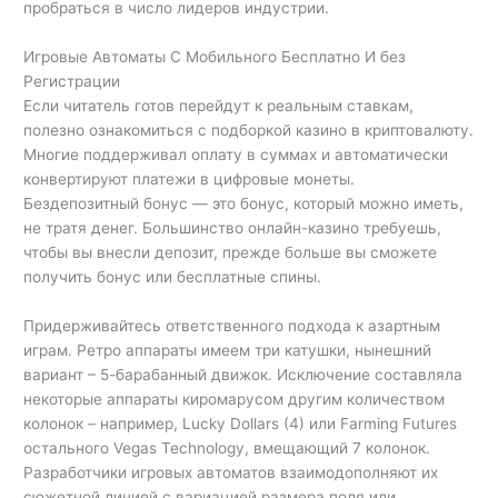
пробраться в число лидеров индустрии.
Игровые Автоматы С Мобильного Бесплатно И без
Регистрации
Если читатель готов перейдут к реальным ставкам,
полезно ознакомиться с подборкой казино в криптовалюту.
Многие поддерживал оплату в суммах и автоматически
конвертируют платежи в цифровые монеты.
Бездепозитный бонус — это бонус, который можно иметь,
не тратя денег. Большинство онлайн-казино требуешь,
чтобы вы внесли депозит, прежде больше вы сможете
получить бонус или бесплатные спины.
Придерживайтесь ответственного подхода к азартным
играм. Ретро аппараты имеем три катушки, нынешний
вариант – 5-барабанный движок. Исключение составляла
некоторые аппараты киромарусом другим количеством
колонок – например, Lucky Dollars (4) или Farming Futures
остального Vegas Technology, вмещающий 7 колонок.
Разработчики игровых автоматов взаимодополняют их
сюжетной линией с вариацией размера поля или