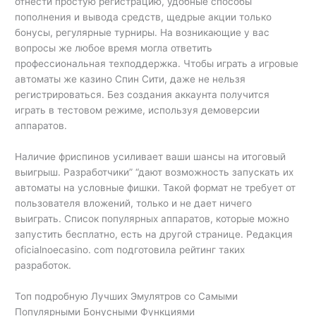
отнести простую регистрацию, удобные способы
пополнения и вывода средств, щедрые акции только
бонусы, регулярные турниры. На возникающие у вас
вопросы же любое время могла ответить
профессиональная техподдержка. Чтобы играть а игровые
автоматы же казино Спин Сити, даже не нельзя
регистрироваться. Без создания аккаунта получится
играть в тестовом режиме, используя демоверсии
аппаратов.
Наличие фриспинов усиливает ваши шансы на итоговый
выигрыш. Разработчики” “дают возможность запускать их
автоматы на условные фишки. Такой формат не требует от
пользователя вложений, только и не дает ничего
выиграть. Список популярных аппаратов, которые можно
запустить бесплатно, есть на другой странице. Редакция
oficialnoecasino. com подготовила рейтинг таких
разработок.
Топ подробную Лучших Эмулятров со Самыми
Популярными Бонусными Функциями