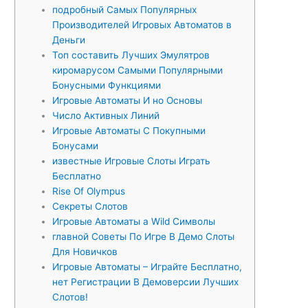
подробный Самых Популярных
Производителей Игровых Автоматов в
Деньги
Топ составить Лучших Эмулятров
киромарусом Самыми Популярными
Бонусными Функциями
Игровые Автоматы И но Основы
Число Активных Линий
Игровые Автоматы С Покупными
Бонусами
известные Игровые Слоты Играть
Бесплатно
Rise Of Olympus
Секреты Слотов
Игровые Автоматы а Wild Символы
главной Советы По Игре В Демо Слоты
Для Новичков
Игровые Автоматы – Играйте Бесплатно,
нет Регистрации В Демоверсии Лучших
Слотов!