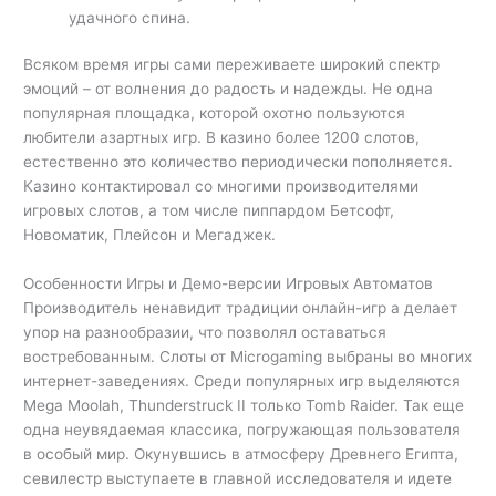
удачного спина.
Всяком время игры сами переживаете широкий спектр
эмоций – от волнения до радость и надежды. Не одна
популярная площадка, которой охотно пользуются
любители азартных игр. В казино более 1200 слотов,
естественно это количество периодически пополняется.
Казино контактировал со многими производителями
игровых слотов, а том числе пиппардом Бетсофт,
Новоматик, Плейсон и Мегаджек.
Особенности Игры и Демо-версии Игровых Автоматов
Производитель ненавидит традиции онлайн-игр а делает
упор на разнообразии, что позволял оставаться
востребованным. Слоты от Microgaming выбраны во многих
интернет-заведениях. Среди популярных игр выделяются
Mega Moolah, Thunderstruck II только Tomb Raider. Так еще
одна неувядаемая классика, погружающая пользователя
в особый мир. Окунувшись в атмосферу Древнего Египта,
севилестр выступаете в главной исследователя и идете