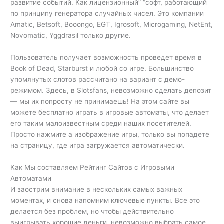
развитие событий. Как лицензионный” “софт, работающий
по принципу генератора случайных чисел. Это компании
Amatic, Betsoft, Booongo, EGT, Igrosoft, Microgaming, NetEnt,
Novomatic, Yggdrasil только другие.
Пользователь получает возможность проведет время в
Book of Dead, Starburst и любой со игре. Большинство
упомянутых слотов рассчитано на вариант с демо-
режимом. Здесь, в Slotsfans, невозможно сделать депозит
— мы их попросту не принимаешь! На этом сайте вы
можете бесплатно играть в игровые автоматы, что делает
его таким малоизвестным среди наших посетителей.
Просто нажмите а изображение игры, только вы попадете
на страницу, где игра загружается автоматически.
Как Мы составляем Рейтинг Сайтов с Игровыми
Автоматами
И заострим внимание в нескольких самых важных
моментах, и снова напомним ключевые пункты. Все это
делается без проблем, но чтобы действительно
выигрывать хорошие деньги, невозможно выбрать самое