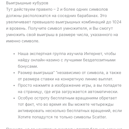
Выигрышные кубуров
Тут действуем правило – 2 и более одних символов
должны расположатся на соседних барабанах. Это
увеличивает превышало выигрышных комбинаций до 1024
и вровень. Получите символ умножителя, и Вы смогут
умножить свой выигрыш в размере числа, указанного на
именно символе.
Наша экспертная группа изучила Интернет, чтобы
найду онлайн-казино с лучшими бездепозитными
бонусами.
Размер выигрыша” “независимо от символа, а также
от размера ставки на конкретную линию выплат.
Просто нажмите а изображение игры, а вы попадете
на страницу, где игра загружается автоматически.
Особую остроту бесплатным вращениям обретает
тот факт, что во время их Вы можете четырежды
активировать несколько бесплатных вращений, если
Хотите попадутся те только символы Scatter.