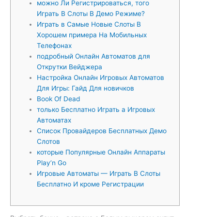
можно Ли Регистрироваться, того
Играть В Слоты В Демо Режиме?
Играть в Самые Новые Слоты В
Хорошем примера На Мобильных
Телефонах
подробный Онлайн Автоматов для
Открутки Вейджера
Настройка Онлайн Игровых Автоматов
Для Игры: Гайд Для новичков
Book Of Dead
только Бесплатно Играть а Игровых
Автоматах
Список Провайдеров Бесплатных Демо
Слотов
которые Популярные Онлайн Аппараты
Play’n Go
Игровые Автоматы — Играть В Слоты
Бесплатно И кроме Регистрации