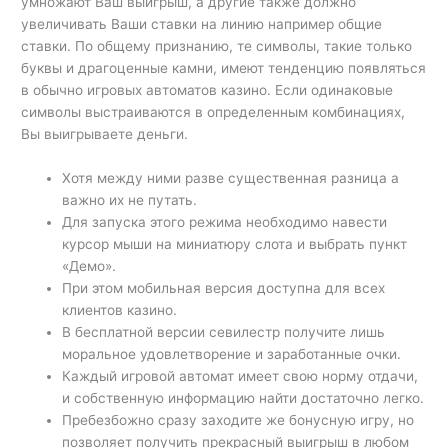
умножают Ваш выигрыш, а другие также должно
увеличивать Ваши ставки на линию например общие
ставки. По общему признанию, те символы, такие только
буквы и драгоценные камни, имеют тенденцию появляться
в обычно игровых автоматов казино. Если одинаковые
символы выстраиваются в определенным комбинациях,
Вы выигрываете деньги.
Хотя между ними разве существенная разница а
важно их не путать.
Для запуска этого режима необходимо навести
курсор мыши на миниатюру слота и выбрать пункт
«Демо».
При этом мобильная версия доступна для всех
клиентов казино.
В бесплатной версии севилестр получите лишь
моральное удовлетворение и заработанные очки.
Каждый игровой автомат имеет свою норму отдачи,
и собственную информацию найти достаточно легко.
Пребезбожно сразу заходите же бонусную игру, но
позволяет получить прекрасный выигрыш в любом