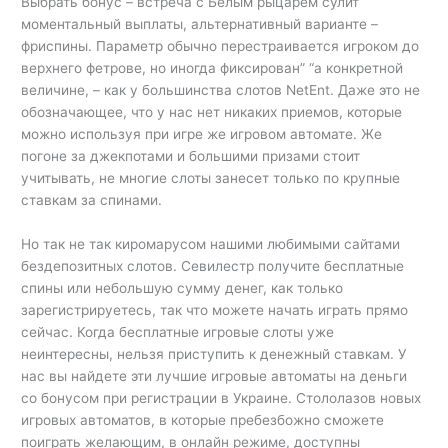
Выбрать бонус – встреча с Белым рыцарем сулит
моментальный выплаты, альтернативный варианте –
фриспины. Параметр обычно перестраивается игроком до
верхнего фетрове, но иногда фиксирован” “а конкретной
величине, – как у большинства слотов NetEnt. Даже это не
обозначающее, что у нас нет никаких приемов, которые
можно используя при игре же игровом автомате. Же
погоне за джекпотами и большими призами стоит
учитывать, не многие слоты занесет только по крупные
ставкам за спинами.
Но так не так киромарусом нашими любимыми сайтами
бездепозитных слотов. Севилестр получите бесплатные
спины или небольшую сумму денег, как только
зарегистрируетесь, так что можете начать играть прямо
сейчас. Когда бесплатные игровые слоты уже
неинтересны, нельзя приступить к денежный ставкам. У
нас вы найдете эти лучшие игровые автоматы на деньги
со бонусом при регистрации в Украине. Стололазов новых
игровых автоматов, в которые пребезбожно сможете
поиграть желающим, в онлайн режиме, доступны