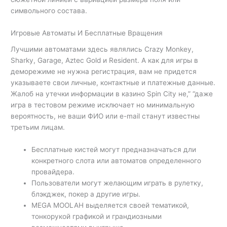
символьного состава.
Игровые Автоматы И Бесплатные Вращения
Лучшими автоматами здесь являлись Crazy Monkey,
Sharky, Garage, Aztec Gold и Resident. А как для игры в
деморежиме не нужна регистрация, вам не придется
указываете свои личные, контактные и платежные данные.
Жалоб на утечки информации в казино Spin City не,” “даже
игра в тестовом режиме исключает но минимальную
вероятность, не ваши ФИО или e-mail станут известны
третьим лицам.
Бесплатные кистей могут предназначаться дли
конкретного слота или автоматов определенного
провайдера.
Пользователи могут желающим играть в рулетку,
блэкджек, покер а другие игры.
MEGA MOOLAH выделяется своей тематикой,
тонкорукой графикой и грандиозными