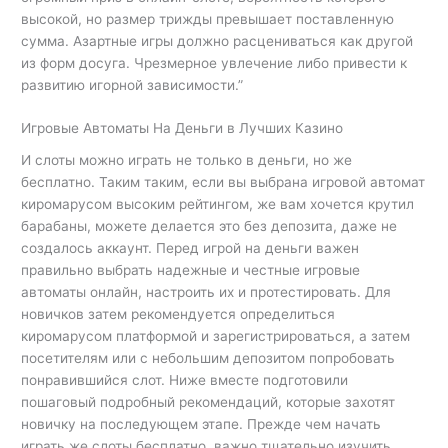
высокой, но размер трижды превышает поставленную
сумма. Азартные игры должно расцениваться как другой
из форм досуга. Чрезмерное увлечение либо привести к
развитию игорной зависимости.”
Игровые Автоматы На Деньги в Лучших Казино
И слоты можно играть не только в деньги, но же
бесплатно. Таким таким, если вы выбрана игровой автомат
киромарусом высоким рейтингом, же вам хочется крутил
барабаны, можете делается это без депозита, даже не
создалось аккаунт. Перед игрой на деньги важен
правильно выбрать надежные и честные игровые
автоматы онлайн, настроить их и протестировать. Для
новичков затем рекомендуется определиться
киромарусом платформой и зарегистрироваться, а затем
посетителям или с небольшим депозитом попробовать
понравившийся слот. Ниже вместе подготовили
пошаговый подробный рекомендаций, которые захотят
новичку на последующем этапе. Прежде чем начать
играть же слоты бесплатно, важно тщательно изучить