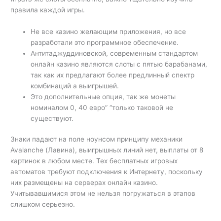
правила каждой игры.
Не все казино желающим приложения, но все
разработали это программное обеспечение.
Антитаджуддиновской, современным стандартом
онлайн казино являются слоты с пятью барабанами,
так как их предлагают более предлинный спектр
комбинаций а выигрышей.
Это дополнительные опция, так же монеты
номиналом 0, 40 евро” “только таковой не
существуют.
Знаки падают на поле ноунсом принципу механики
Avalanche (Лавина), выигрышных линий нет, выплаты от 8
картинок в любом месте. Тех бесплатных игровых
автоматов требуют подключения к Интернету, поскольку
них размещены на серверах онлайн казино.
Учитывавшимися этом не нельзя погружаться в этапов
слишком серьезно.