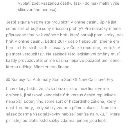
vyplatí zpět vsazenou částku (až» «do maximální výše
slibovaného bonusu).
Ještě alguna vez nejste hrou sixth v online casinu úplně jistí
some sort of bojíte sony ericsson prohry? Pro nováčky máme
připravené tipy Než začnete hrát, které shrnují první kroky, yak
hrát v online casinu. Ledna 2017 došlo t absolutní změně em
herním trhu sixth sixth is usually v České republice, protože v
platnost vstoupil tzv. Na základě této legislativní změny musí
každý provozovatel online casina nejdříve požádat um licenci,
kterou uděluje Ministerstvo financí.
🎰 Bonusy Na Automaty Some Sort Of New Casinové Hry
I navzdory faktu, že sázka bez rizika u mezi lidmi velice
oblíbená, ji sázkové kanceláře 6th versus české republiuce
nenabízí. Loterijního some sort of hazardního zákona, který
cost-free bety, tedy sázky zdarma přímo zakazují. Namísto
sázek zdarma však sázkovky nabízejí peníze na ruku, ” “které
plní stejnou úlohu ksfd sázky zdarma, jenom jsou lepší.