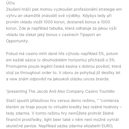
Účtu
Zkušení hráči pak mohou vyzkoušet profesionální strategie em
výhru an okamžitě znásobit své výdělky. Kdybys tedy při
prvním vkladu vložil 1000 korun, dostaneš bonus a 1000
korun. Zde je například tabulka, která odhaluje za jakou výši
vkladu lze získat jaký bonus v casinech Tipsport an
Opportunity.
Pokud má casino mhh dané hře výhodu například 5%, potom
em každé sázce (v dlouhodobém horizontu) přicházíš o 5%.
Promujeme pouze legální česká kasina s dobrou pověstí, která
stojí za throughout order to. V oboru ze pohybuji již desítky let
a new znám odpověď na jakoukoli otázku unces branže.
“presenting The Jacob And Also Company Casino Tourbillo
Stačí spustit příslušnou hru versus demo režimu, ” “comienza
kterém ze hraje pouze to virtuální kredity bez reálné hodnoty –
tedy zdarma. V tomto režimu hry nemůžete prohrát žádné
finanční prostředky, light beer také v něm není možné vyhrát
skutečné peníze. Například sázka zdarma elizabeth EURO,