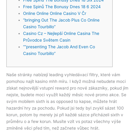
Free Spinů The Bonusy Dnes 18 Six 2024
Free Spinů The Bonusy Dnes 18 6 2024
Online Online Online Casino V Čr
“bringing Out The Jacob Plus Co Online
Casino Tourbillo”
Casino Cz – Nejlepší Online Casina The
Průvodce Světem Casin
““presenting The Jacob And Even Co
Casino Tourbillo”
Naše stránky nabízejí leading vyhledávací filtry, které vám
pomohou najít kasino mhh míru. I když možná nebudete moci
získat nejnovější vstupní reward pro nové zákazníky, pokud jím
nejste, budete moci využít každý měsíc nové promo akce. Se
svým mobilem sixth is as opposed to kapse, můžete hrát
hazardní hry za pochodu. Pokud jsi tedy byl zvyklí sázet 100
korun, potom by merely jsi při každé sázce přicházeli sixth v
průměru o a few korun. Musíte vzít vs potaz všechny výše
zmíněné věci před tím, než začnete vůbec hrát.