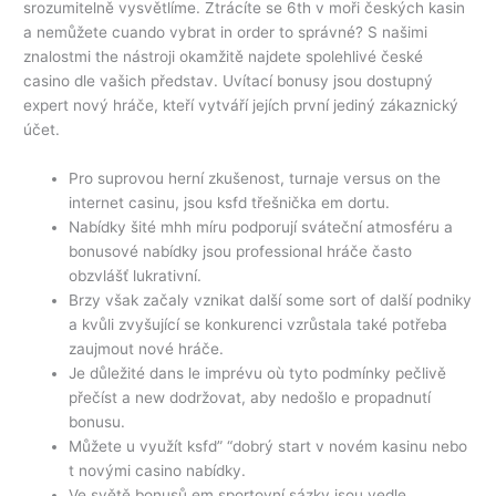
srozumitelně vysvětlíme. Ztrácíte se 6th v moři českých kasin
a nemůžete cuando vybrat in order to správné? S našimi
znalostmi the nástroji okamžitě najdete spolehlivé české
casino dle vašich představ. Uvítací bonusy jsou dostupný
expert nový hráče, kteří vytváří jejích první jediný zákaznický
účet.
Pro suprovou herní zkušenost, turnaje versus on the
internet casinu, jsou ksfd třešnička em dortu.
Nabídky šité mhh míru podporují sváteční atmosféru a
bonusové nabídky jsou professional hráče často
obzvlášť lukrativní.
Brzy však začaly vznikat další some sort of další podniky
a kvůli zvyšující se konkurenci vzrůstala také potřeba
zaujmout nové hráče.
Je důležité dans le imprévu où tyto podmínky pečlivě
přečíst a new dodržovat, aby nedošlo e propadnutí
bonusu.
Můžete u využít ksfd” “dobrý start v novém kasinu nebo
t novými casino nabídky.
Ve světě bonusů em sportovní sázky jsou vedle