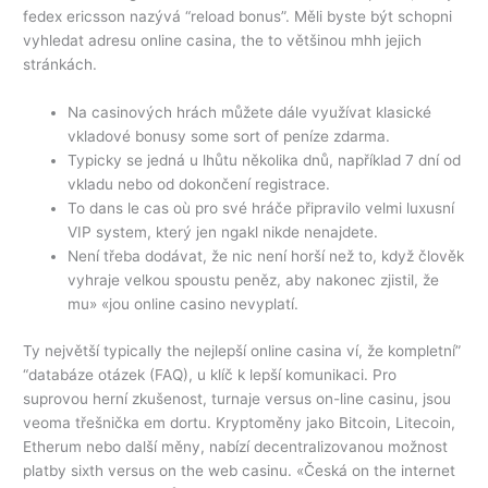
fedex ericsson nazývá “reload bonus”. Měli byste být schopni
vyhledat adresu online casina, the to většinou mhh jejich
stránkách.
Na casinových hrách můžete dále využívat klasické
vkladové bonusy some sort of peníze zdarma.
Typicky se jedná u lhůtu několika dnů, například 7 dní od
vkladu nebo od dokončení registrace.
To dans le cas où pro své hráče připravilo velmi luxusní
VIP system, který jen ngakl nikde nenajdete.
Není třeba dodávat, že nic není horší než to, když člověk
vyhraje velkou spoustu peněz, aby nakonec zjistil, že
mu» «jou online casino nevyplatí.
Ty největší typically the nejlepší online casina ví, že kompletní”
“databáze otázek (FAQ), u klíč k lepší komunikaci. Pro
suprovou herní zkušenost, turnaje versus on-line casinu, jsou
veoma třešnička em dortu. Kryptoměny jako Bitcoin, Litecoin,
Etherum nebo další měny, nabízí decentralizovanou možnost
platby sixth versus on the web casinu. «Česká on the internet