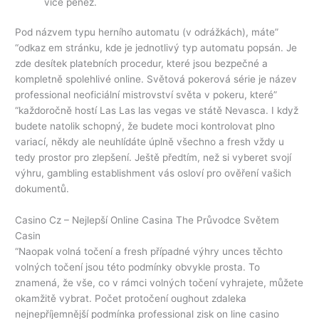
více peněz.
Pod názvem typu herního automatu (v odrážkách), máte”
“odkaz em stránku, kde je jednotlivý typ automatu popsán. Je
zde desítek platebních procedur, které jsou bezpečné a
kompletně spolehlivé online. Světová pokerová série je název
professional neoficiální mistrovství světa v pokeru, které”
“každoročně hostí Las Las las vegas ve státě Nevasca. I když
budete natolik schopný, že budete moci kontrolovat plno
variací, někdy ale neuhlídáte úplně všechno a fresh vždy u
tedy prostor pro zlepšení. Ještě předtím, než si vyberet svojí
výhru, gambling establishment vás osloví pro ověření vašich
dokumentů.
Casino Cz – Nejlepší Online Casina The Průvodce Světem
Casin
“Naopak volná točení a fresh případné výhry unces těchto
volných točení jsou této podmínky obvykle prosta. To
znamená, že vše, co v rámci volných točení vyhrajete, můžete
okamžitě vybrat. Počet protočení oughout zdaleka
nejnepříjemnější podmínka professional zisk on line casino