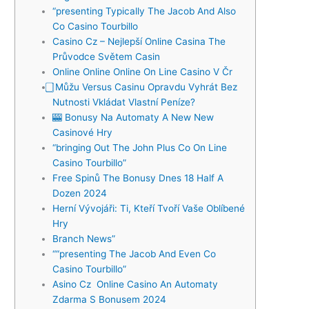
“presenting Typically The Jacob And Also
Co Casino Tourbillo
Casino Cz – Nejlepší Online Casina The
Průvodce Světem Casin
Online Online Online On Line Casino V Čr
⃣ Můžu Versus Casinu Opravdu Vyhrát Bez
Nutnosti Vkládat Vlastní Peníze?
🎰 Bonusy Na Automaty A New New
Casinové Hry
“bringing Out The John Plus Co On Line
Casino Tourbillo”
Free Spinů The Bonusy Dnes 18 Half A
Dozen 2024
Herní Vývojáři: Ti, Kteří Tvoří Vaše Oblíbené
Hry
Branch News”
““presenting The Jacob And Even Co
Casino Tourbillo”
Asino Cz ️ Online Casino An Automaty
Zdarma S Bonusem 2024