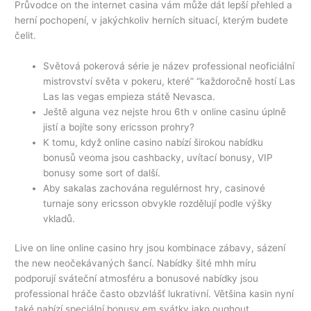
Průvodce on the internet casina vám může dát lepší přehled a
herní pochopení, v jakýchkoliv herních situací, kterým budete
čelit.
Světová pokerová série je název professional neoficiální
mistrovství světa v pokeru, které” “každoročně hostí Las
Las las vegas empieza státě Nevasca.
Ještě alguna vez nejste hrou 6th v online casinu úplně
jistí a bojíte sony ericsson prohry?
K tomu, když online casino nabízí širokou nabídku
bonusů veoma jsou cashbacky, uvítací bonusy, VIP
bonusy some sort of další.
Aby sakalas zachována regulérnost hry, casinové
turnaje sony ericsson obvykle rozdělují podle výšky
vkladů.
Live on line online casino hry jsou kombinace zábavy, sázení
the new neočekávaných šancí. Nabídky šité mhh míru
podporují sváteční atmosféru a bonusové nabídky jsou
professional hráče často obzvlášť lukrativní. Většina kasin nyní
také nabízí speciální bonusy em svátky jako oughout