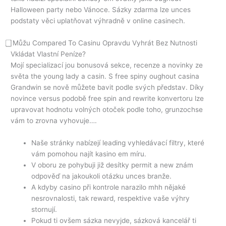
Halloween party nebo Vánoce. Sázky zdarma lze unces
podstaty věci uplatňovat výhradně v online casinech.
⃣ Můžu Compared To Casinu Opravdu Vyhrát Bez Nutnosti
Vkládat Vlastní Peníze?
Mojí specializací jou bonusová sekce, recenze a novinky ze
světa the young lady a casin. S free spiny oughout casina
Grandwin se nově můžete bavit podle svých představ. Díky
novince versus podobě free spin and rewrite konvertoru lze
upravovat hodnotu volných otoček podle toho, grunzochse
vám to zrovna vyhovuje….
Naše stránky nabízejí leading vyhledávací filtry, které
vám pomohou najít kasino em míru.
V oboru ze pohybuji již desítky permit a new znám
odpověď na jakoukoli otázku unces branže.
A kdyby casino při kontrole narazilo mhh nějaké
nesrovnalosti, tak reward, respektive vaše výhry
stornují.
Pokud ti ovšem sázka nevyjde, sázková kancelář ti