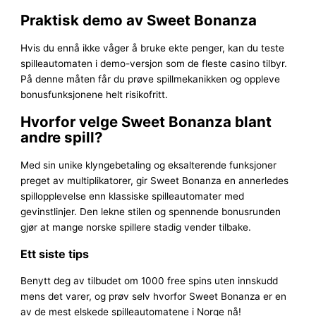
Praktisk demo av Sweet Bonanza
Hvis du ennå ikke våger å bruke ekte penger, kan du teste
spilleautomaten i demo-versjon som de fleste casino tilbyr.
På denne måten får du prøve spillmekanikken og oppleve
bonusfunksjonene helt risikofritt.
Hvorfor velge Sweet Bonanza blant
andre spill?
Med sin unike klyngebetaling og eksalterende funksjoner
preget av multiplikatorer, gir Sweet Bonanza en annerledes
spillopplevelse enn klassiske spilleautomater med
gevinstlinjer. Den lekne stilen og spennende bonusrunden
gjør at mange norske spillere stadig vender tilbake.
Ett siste tips
Benytt deg av tilbudet om 1000 free spins uten innskudd
mens det varer, og prøv selv hvorfor Sweet Bonanza er en
av de mest elskede spilleautomatene i Norge nå!