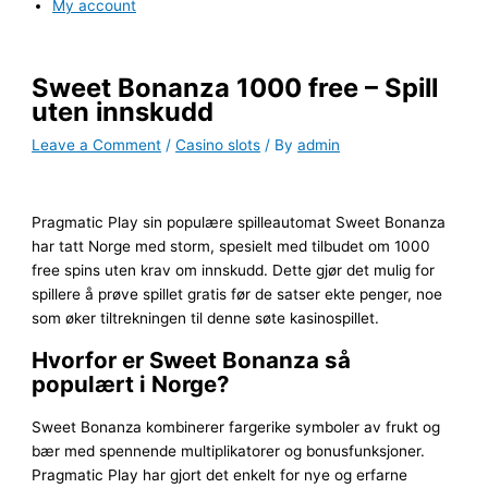
My account
Sweet Bonanza 1000 free – Spill
uten innskudd
Leave a Comment
/
Casino slots
/ By
admin
Pragmatic Play sin populære spilleautomat Sweet Bonanza
har tatt Norge med storm, spesielt med tilbudet om 1000
free spins uten krav om innskudd. Dette gjør det mulig for
spillere å prøve spillet gratis før de satser ekte penger, noe
som øker tiltrekningen til denne søte kasinospillet.
Hvorfor er Sweet Bonanza så
populært i Norge?
Sweet Bonanza kombinerer fargerike symboler av frukt og
bær med spennende multiplikatorer og bonusfunksjoner.
Pragmatic Play har gjort det enkelt for nye og erfarne