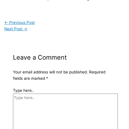
←
Previous Post
Next Post
→
Leave a Comment
Your email address will not be published.
Required
fields are marked
*
Type here..