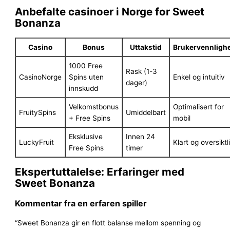
Anbefalte casinoer i Norge for Sweet
Bonanza
Casino
Bonus
Uttakstid
Brukervennligh
1000 Free
Rask (1-3
CasinoNorge
Spins uten
Enkel og intuitiv
dager)
innskudd
Velkomstbonus
Optimalisert for
FruitySpins
Umiddelbart
+ Free Spins
mobil
Eksklusive
Innen 24
LuckyFruit
Klart og oversiktl
Free Spins
timer
Ekspertuttalelse: Erfaringer med
Sweet Bonanza
Kommentar fra en erfaren spiller
“Sweet Bonanza gir en flott balanse mellom spenning og