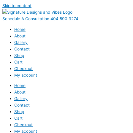
Skip to content
Schedule A Consultation 404.590.3274
Home
About
Gallery
Contact
Shop
Cart
Checkout
My account
Home
About
Gallery
Contact
Shop
Cart
Checkout
My account