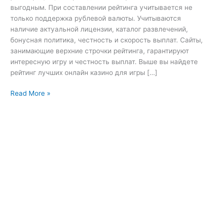
выгодным. При составлении рейтинга учитывается не
только поддержка рублевой валюты. Учитываются
наличие актуальной лицензии, каталог развлечений,
бонусная политика, честность и скорость выплат. Сайты,
занимающие верхние строчки рейтинга, гарантируют
интересную игру и честность выплат. Выше вы найдете
рейтинг лучших онлайн казино для игры […]
Read More »