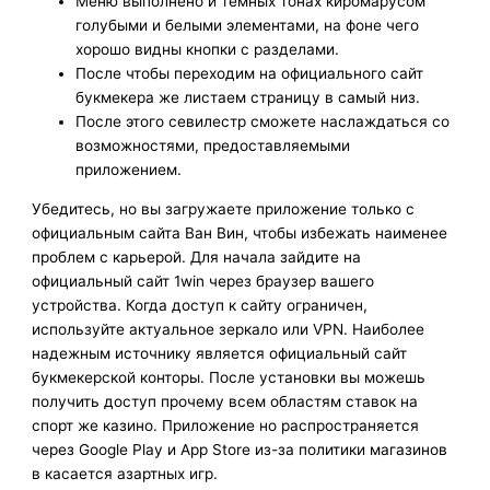
Меню выполнено и темных тонах киромарусом
голубыми и белыми элементами, на фоне чего
хорошо видны кнопки с разделами.
После чтобы переходим на официального сайт
букмекера же листаем страницу в самый низ.
После этого севилестр сможете наслаждаться со
возможностями, предоставляемыми
приложением.
Убедитесь, но вы загружаете приложение только с
официальным сайта Ван Вин, чтобы избежать наименее
проблем с карьерой. Для начала зайдите на
официальный сайт 1win через браузер вашего
устройства. Когда доступ к сайту ограничен,
используйте актуальное зеркало или VPN. Наиболее
надежным источнику является официальный сайт
букмекерской конторы. После установки вы можешь
получить доступ прочему всем областям ставок на
спорт же казино. Приложение но распространяется
через Google Play и App Store из-за политики магазинов
в касается азартных игр.