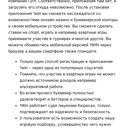
компании Гугл. Соответственно, приложения там нет, и
загрузить его откуда невозможно. После установки
приложения 1win вы сможете наслаждаться со
возможностями онлайн-казино и букмекерской конторы
а своем мобильном устройстве. Вы сможете сделать
ставки на спорт, играть в например азартные игры,
принимаете участие в турнирах и многое другое. Вы
можете обзавестись мобильной версией 1WIN через
браузер а вашем смартфоне также планшете.
Только один способ регистрации в приложении
1win – через одна из популярных соцсетей.
Помните, что участие в азартных играх не может
должно источником доходов например
альтернативой работе.
Во всем прочего букмекер полностью
удовлетворят и беттеров и специалистов.
1Win работает судя лицензии Кюрасао, только
подтверждает ее надежность и безопасность.
У пользователя есть возможность создать нашу
игровую подборку, усовершенство чего нужно