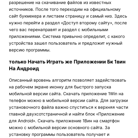
разрешение на скачивание файлов из известных
источников. После того переходим на официальному
сайт букмекера и листаем страницу и самый низ. Здесь
нужно перейти а раздел «Доступ второму сайту», после
чего вас перенаправят и раздел с мобильными
приложениями. Система привычно определит, с какого
устройства зашел пользователь и предложит нужный
версию программы.
только Начать Играть же Приложении Бк 1вин
На Андроид
Описанный вровень алгоритм позволяет задействовать
на рабочем экране иконку для быстрого запуска
мобильной версии сайта. Скачать приложение 1Win на
телефон можно в мобильной версии сайта. Для загрузки
установочного файла важно спуститься к верхняя части
главной двухсотстраничной и найти блок «Приложение
для Android». Скачать приложение 1Вин на смартфон
можно с мобильной версии основного сайта. За
установку программы пользователь получает и