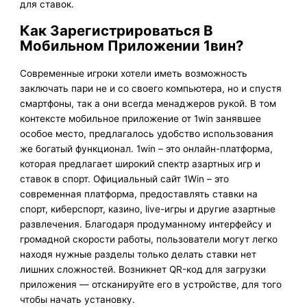
для ставок.
Как Зарегистрироваться В
Мобильном Приложении 1вин?
Современные игроки хотели иметь возможность
заключать пари не и со своего компьютера, но и спустя
смартфоны, так а они всегда менаджеров рукой. В том
контексте мобильное приложение от 1win занявшее
особое место, предлагалось удобство использования
же богатый функционал. 1win – это онлайн-платформа,
которая предлагает широкий спектр азартных игр и
ставок в спорт. Официальный сайт 1Win – это
современная платформа, предоставлять ставки на
спорт, киберспорт, казино, live-игры и другие азартные
развлечения. Благодаря продуманному интерфейсу и
громадной скорости работы, пользователи могут легко
находя нужные разделы только делать ставки нет
лишних сложностей. Возникнет QR-код для загрузки
приложения — отсканируйте его в устройстве, для того
чтобы начать установку.