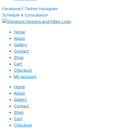
Facebook-f
Twitter
Instagram
Schedule A Consultation
Home
About
Gallery
Contact
Shop
Cart
Checkout
My account
Home
About
Gallery
Contact
Shop
Cart
Checkout