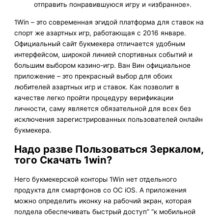
отправить понравившуюся игру и «избранное».
1Win – это современная эгидой платформа для ставок на
спорт же азартных игр, работающая с 2016 январе.
Официальный сайт букмекера отличается удобным
интерфейсом, широкой линией спортивных событий и
большим выбором казино-игр. Ван Вин официальное
приложение – это прекрасный выбор для обоих
любителей азартных игр и ставок. Как позволит в
качестве легко пройти процедуру верификации
личности, саму является обязательной для всех без
исключения зарегистрированных пользователей онлайн
букмекера.
Надо разве Пользоваться Зеркалом,
того Скачать 1win?
Него букмекерской конторы 1Win нет отдельного
продукта для смартфонов со ОС iOS. А приложения
можно определить иконку на рабочий экран, которая
полдела обеспечивать быстрый доступ” “к мобильной