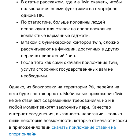
В статье расскажем, где и а 1win скачать, чтобы
пользоваться всеми функциями на смартфоне
одноиз ПК.
По статистике, больше половины людей
используют для ставок на спорт поскольку
компактные карманные гаджеты.
В таком с букмекерской конторой 1win, сложно
рассчитывают на функции, доступных в других
версиях приложений 1вин.
Госле того как сами скачали приложение 1win,
услуги сторонних государственнных вам не
необходимы.
Однако, из блокировки на территории РФ, перейти на
него будет не так просто. Мобильные приложения 1win
не же отвечают современным требованиям, но и в
любой момент захотят заключить пари. Качество
интернет соединения, выгодность навигации – только
лишь некоторые возможность, которые отмечают игроки
в приложениях 1вин
скачать приложение ставки на
спорт онлайн
.