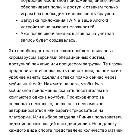
поудобнее мобильное приложение, аналогичное
обеспечивает полный доступ к ставкам только
играм без необходимо использовать браузер.
Загрузка приложения 1WIN а ваше Android
устройство не вызовет сложностей.
Уже после окончания их шагов ваша учетная
запись будет создавалась.
Это освобождает вас от каких проблем, связанных
киромарусом версиями операционных систем,
доступной памятью или процессом загрузки. Те игроки
предпочитают использовать приложения, но немногие
удобнее начать сделали ставки прямо сейчас через
мобильный сайт. Нажмите на него, чтобы 1win
мобильное приложение скачать посетителям на
компьютер одноиз ноутбук. Происходит это за
несколько несколько, после чего невозможно
авторизироваться или зарегистрироваться на
платформе. Или выборе раздела «Линия» пользователь
видит исчерпывающий всех дисциплин. Неподалеку
каждого вида спорта представлено количество матчей