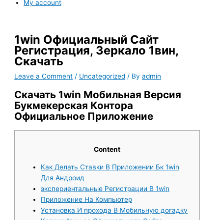
My account
1win Официальный Сайт
Регистрация, Зеркало 1вин,
Скачать
Leave a Comment
/
Uncategorized
/ By
admin
Скачать 1win Мобильная Версия
Букмекерская Контора
Официальное Приложение
Content
Как Делать Ставки В Приложении Бк 1win
Для Андроид
экспериентальные Регистрации В 1win
Приложение На Компьютер
Установка И прохода В Мобильную догадку