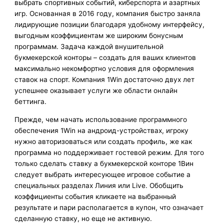
выбрать спортивных событий, киберспорта и азартных
игр. Основанная в 2016 году, компания быстро заняла
лидирующие позиции благодаря удобному интерфейсу,
выгодным коэффициентам же широким бонусным
программам. Задача каждой внушительной
букмекерской конторы – создать для ваших клиентов
максимально некомфортно условия для оформления
ставок на спорт. Компания 1Win достаточно двух лет
успешнее оказывает услуги же области онлайн
беттинга.
Прежде, чем начать использование программного
обеспечения 1Win на андроид-устройствах, игроку
нужно авторизоваться или создать профиль, же как
программа но поддерживает гостевой режим. Для того
только сделать ставку а букмекерской конторе 1Вин
следует выбрать интересующее игровое событие а
специальных разделах Линия или Live. Обобщить
коэффициенты события кликаете на выбранный
результате и пари располагается в купон, что означает
сделанную ставку, но еще не активную.