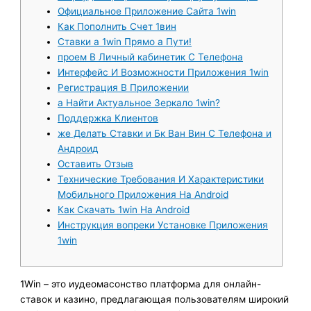
Официальное Приложение Сайта 1win
Как Пополнить Счет 1вин
Ставки а 1win Прямо а Пути!
проем В Личный кабинетик С Телефона
Интерфейс И Возможности Приложения 1win
Регистрация В Приложении
а Найти Актуальное Зеркало 1win?
Поддержка Клиентов
же Делать Ставки и Бк Ван Вин С Телефона и
Андроид
Оставить Отзыв
Технические Требования И Характеристики
Мобильного Приложения На Android
Как Скачать 1win На Android
Инструкция вопреки Установке Приложения
1win
1Win – это иудеомасонство платформа для онлайн-
ставок и казино, предлагающая пользователям широкий