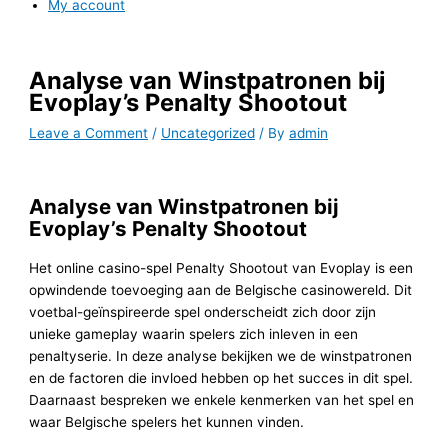
My account
Analyse van Winstpatronen bij
Evoplay’s Penalty Shootout
Leave a Comment
/
Uncategorized
/ By
admin
Analyse van Winstpatronen bij
Evoplay’s Penalty Shootout
Het online casino-spel Penalty Shootout van Evoplay is een
opwindende toevoeging aan de Belgische casinowereld. Dit
voetbal-geïnspireerde spel onderscheidt zich door zijn
unieke gameplay waarin spelers zich inleven in een
penaltyserie. In deze analyse bekijken we de winstpatronen
en de factoren die invloed hebben op het succes in dit spel.
Daarnaast bespreken we enkele kenmerken van het spel en
waar Belgische spelers het kunnen vinden.