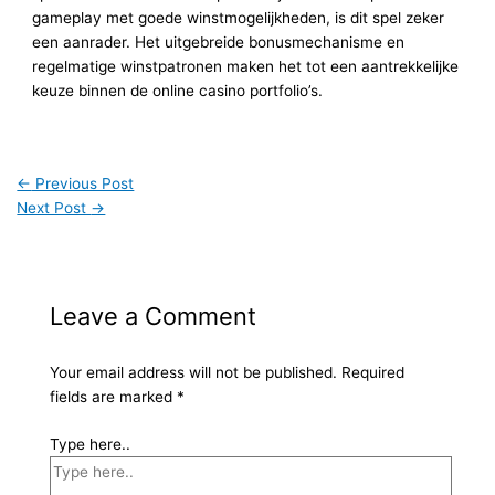
gameplay met goede winstmogelijkheden, is dit spel zeker
een aanrader. Het uitgebreide bonusmechanisme en
regelmatige winstpatronen maken het tot een aantrekkelijke
keuze binnen de online casino portfolio’s.
←
Previous Post
Next Post
→
Leave a Comment
Your email address will not be published.
Required
fields are marked
*
Type here..