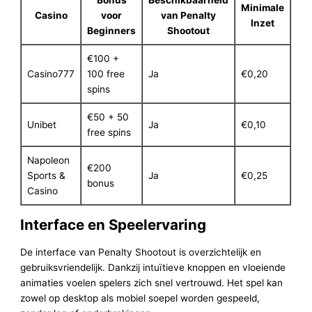
Minimale
Casino
voor
van Penalty
Inzet
Beginners
Shootout
€100 +
Casino777
100 free
Ja
€0,20
spins
€50 + 50
Unibet
Ja
€0,10
free spins
Napoleon
€200
Sports &
Ja
€0,25
bonus
Casino
Interface en Speelervaring
De interface van Penalty Shootout is overzichtelijk en
gebruiksvriendelijk. Dankzij intuïtieve knoppen en vloeiende
animaties voelen spelers zich snel vertrouwd. Het spel kan
zowel op desktop als mobiel soepel worden gespeeld,