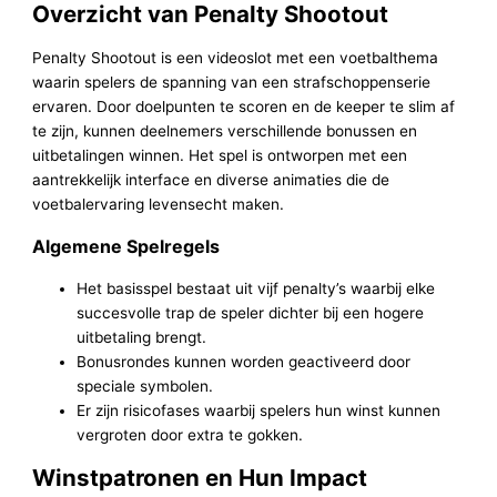
Overzicht van Penalty Shootout
Penalty Shootout is een videoslot met een voetbalthema
waarin spelers de spanning van een strafschoppenserie
ervaren. Door doelpunten te scoren en de keeper te slim af
te zijn, kunnen deelnemers verschillende bonussen en
uitbetalingen winnen. Het spel is ontworpen met een
aantrekkelijk interface en diverse animaties die de
voetbalervaring levensecht maken.
Algemene Spelregels
Het basisspel bestaat uit vijf penalty’s waarbij elke
succesvolle trap de speler dichter bij een hogere
uitbetaling brengt.
Bonusrondes kunnen worden geactiveerd door
speciale symbolen.
Er zijn risicofases waarbij spelers hun winst kunnen
vergroten door extra te gokken.
Winstpatronen en Hun Impact