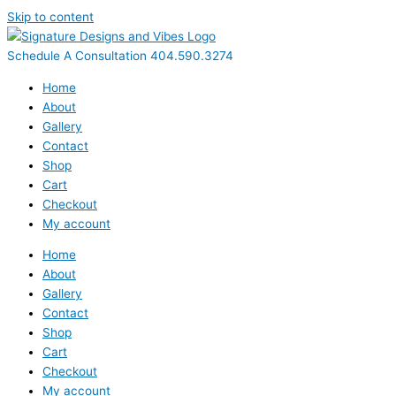
Skip to content
Schedule A Consultation 404.590.3274
Home
About
Gallery
Contact
Shop
Cart
Checkout
My account
Home
About
Gallery
Contact
Shop
Cart
Checkout
My account