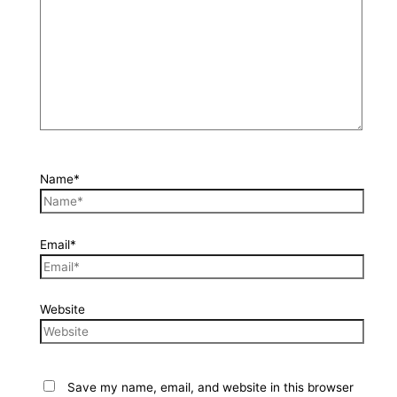
Name*
Email*
Website
Save my name, email, and website in this browser