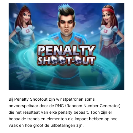
Bij Penalty Shootout zijn winstpatronen soms
onvoorspelbaar door de RNG (Random Number Generator)
die het resultaat van elke penalty bepaalt. Toch zijn er
bepaalde trends en elementen die impact hebben op hoe
vaak en hoe groot de uitbetalingen zijn.